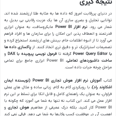
نتیجه گیری
در دنیای پررقابت امروز که داده ها به مثابه طلا ارزشمند شده اند،
توانایی تحلیل و بصری سازی آن ها یک مزیت رقابتی بی بدیل به
شمار می رود.
نرم افزار Power BI
مایکروسافت، به عنوان ابزاری
قدرتمند و انعطاف پذیر، این امکان را برای سازمان ها و افراد فراهم
می آورد تا از انبوه اطلاعات خام، بینش های ارزشمند استخراج کرده و
تصمیمات استراتژیک تر و دقیق تری اتخاذ کنند. از
پاکسازی داده ها
با Power Query Editor
گرفته تا
فرمول نویسی پیچیده با DAX
و
ساخت داشبوردهای تعاملی
، Power BI ابزاری جامع برای تمامی
مراحل چرخه حیات داده است.
کتاب
آموزش نرم افزار هوش تجاری Power BI (نویسنده ایمان
اشکاوند راد)
، با رویکردی گام به گام، زبانی ساده و مثال های عملی
فراوان، به عنوان یک راهنمای کامل و قابل اتکا برای تسلط بر این نرم
افزار عمل می کند. این کتاب، نه تنها به شما می آموزد که چگونه با
Power BI کار کنید، بلکه درک عمیقی از مفاهیم
هوش تجاری
و
اهمیت آن در موفقیت کسب وکارها به شما می دهد. فرقی نمی کند