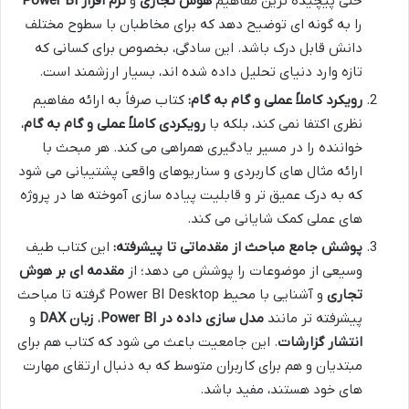
حتی پیچیده ترین مفاهیم
هوش تجاری
و
نرم افزار Power BI
را به گونه ای توضیح دهد که برای مخاطبان با سطوح مختلف
دانش قابل درک باشد. این سادگی، بخصوص برای کسانی که
تازه وارد دنیای تحلیل داده شده اند، بسیار ارزشمند است.
رویکرد کاملاً عملی و گام به گام:
کتاب صرفاً به ارائه مفاهیم
نظری اکتفا نمی کند، بلکه با
رویکردی کاملاً عملی و گام به گام
،
خواننده را در مسیر یادگیری همراهی می کند. هر مبحث با
ارائه مثال های کاربردی و سناریوهای واقعی پشتیبانی می شود
که به درک عمیق تر و قابلیت پیاده سازی آموخته ها در پروژه
های عملی کمک شایانی می کند.
پوشش جامع مباحث از مقدماتی تا پیشرفته:
این کتاب طیف
وسیعی از موضوعات را پوشش می دهد؛ از
مقدمه ای بر هوش
تجاری
و آشنایی با محیط Power BI Desktop گرفته تا مباحث
پیشرفته تر مانند
مدل سازی داده در Power BI
،
زبان DAX
و
انتشار گزارشات
. این جامعیت باعث می شود که کتاب هم برای
مبتدیان و هم برای کاربران متوسط که به دنبال ارتقای مهارت
های خود هستند، مفید باشد.