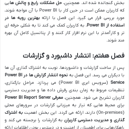
بخش گنجانده شده اند. همچنین،
حل مشکلات رایج و چالش ها
یی
که کاربران ممکن است در حین کار با Power BI با آن مواجه شوند،
مورد بررسی قرار می گیرد. این فصل با ارائه
بهترین رویه ها در
استفاده از Power BI
، به کاربران کمک می کند تا به شکلی حرفه ای
تر و کارآمدتر با این نرم افزار کار کنند و از پتانسیل کامل آن بهره
مند شوند.
فصل هفتم: انتشار داشبورد و گزارشات
پس از ساخت گزارشات و داشبوردها، نوبت به اشتراک گذاری آن ها
با دیگران می رسد. این فصل به
نحوه انتشار گزارش ها در Power BI
Service
(سرویس ابری Power BI) می پردازد. مراحل بارگذاری،
تنظیمات مربوط به زمان بندی رفرش داده ها و مدیریت دسترسی
کاربران تشریح می شود. همچنین،
معرفی Power BI Report Server
برای محیط هایی که نیاز به میزبانی گزارشات در سرورهای محلی
(On-premises) دارند، ارائه می گردد. این بخش اهمیت
به اشتراک
گذاری و مدیریت دسترسی کاربران
به گزارشات را برجسته می کند و
راهکارهایی برای اطمینان از امنیت و در دسترس بودن اطلاعات ارائه