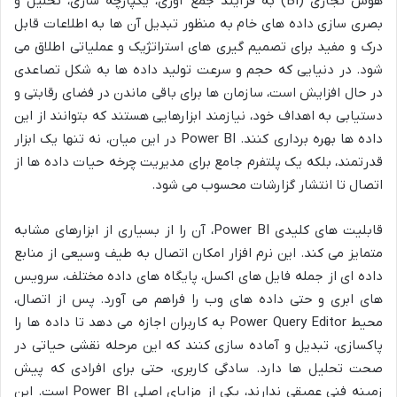
هوش تجاری (BI) به فرآیند جمع آوری، یکپارچه سازی، تحلیل و
بصری سازی داده های خام به منظور تبدیل آن ها به اطلاعات قابل
درک و مفید برای تصمیم گیری های استراتژیک و عملیاتی اطلاق می
شود. در دنیایی که حجم و سرعت تولید داده ها به شکل تصاعدی
در حال افزایش است، سازمان ها برای باقی ماندن در فضای رقابتی و
دستیابی به اهداف خود، نیازمند ابزارهایی هستند که بتوانند از این
داده ها بهره برداری کنند. Power BI در این میان، نه تنها یک ابزار
قدرتمند، بلکه یک پلتفرم جامع برای مدیریت چرخه حیات داده ها از
اتصال تا انتشار گزارشات محسوب می شود.
قابلیت های کلیدی Power BI، آن را از بسیاری از ابزارهای مشابه
متمایز می کند. این نرم افزار امکان اتصال به طیف وسیعی از منابع
داده ای از جمله فایل های اکسل، پایگاه های داده مختلف، سرویس
های ابری و حتی داده های وب را فراهم می آورد. پس از اتصال،
محیط Power Query Editor به کاربران اجازه می دهد تا داده ها را
پاکسازی، تبدیل و آماده سازی کنند که این مرحله نقشی حیاتی در
صحت تحلیل ها دارد. سادگی کاربری، حتی برای افرادی که پیش
زمینه فنی عمیقی ندارند، یکی از مزایای اصلی Power BI است. این