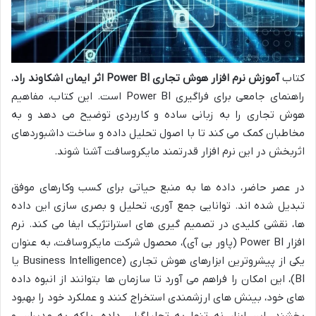
کتاب
آموزش نرم افزار هوش تجاری Power BI اثر ایمان اشکاوند راد
،
راهنمای جامعی برای فراگیری Power BI است. این کتاب، مفاهیم
هوش تجاری را به زبانی ساده و کاربردی توضیح می دهد و به
مخاطبان کمک می کند تا با اصول تحلیل داده و ساخت داشبوردهای
اثربخش در این نرم افزار قدرتمند مایکروسافت آشنا شوند.
در عصر حاضر، داده ها به منبع حیاتی برای کسب وکارهای موفق
تبدیل شده اند. توانایی جمع آوری، تحلیل و بصری سازی این داده
ها، نقشی کلیدی در تصمیم گیری های استراتژیک ایفا می کند. نرم
افزار Power BI (پاور بی آی)، محصول شرکت مایکروسافت، به عنوان
یکی از پیشروترین ابزارهای هوش تجاری (Business Intelligence یا
BI)، این امکان را فراهم می آورد تا سازمان ها بتوانند از انبوه داده
های خود، بینش های ارزشمندی استخراج کنند و عملکرد خود را بهبود
بخشند. این ابزار نه تنها به تحلیلگران داده، بلکه به مدیران و