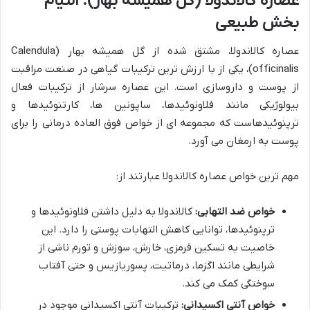
عصاره کالاندولا (گل همیشه بهار): التیام
بخش طبیعی
عصاره کالاندولا، مشتق شده از گل همیشه بهار (Calendula
officinalis)، یکی از با ارزش ترین ترکیبات گیاهی در صنعت مراقبت
از پوست و داروسازی است. این عصاره سرشار از ترکیبات فعال
بیولوژیکی مانند فلاونوئیدها، ساپونین ها، کارتنوئیدها و
ترپنوئیدهاست که مجموعه ای از خواص فوق العاده درمانی را برای
پوست به ارمغان می آورد.
مهم ترین خواص عصاره کالاندولا عبارتند از:
خواص ضد التهابی:
کالاندولا به دلیل داشتن فلاونوئیدها و
ترپنوئیدها، توانایی کاهش التهابات پوستی را دارد. این
خاصیت به تسکین قرمزی، خارش، سوزش و تورم ناشی از
شرایطی مانند اگزما، درماتیت، پسوریازیس و حتی آفتاب
سوختگی کمک می کند.
خواص آنتی اکسیدانی:
ترکیبات آنتی اکسیدانی موجود در