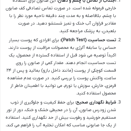
اجتناب از تماس با چشم و دهان:
این صابون برای استفاده
خارجی فرموله شده است. در صورت تماس تصادفی کف صابون
با چشم، بلافاصله و به مدت چند دقیقه ناحیه مورد نظر را با
مقادیر فراوان آب خنک و تمیز شستشو دهید. در صورت
بلعیدن، به پزشک مراجعه کنید.
تست حساسیت (Patch Test):
برای افرادی که پوست بسیار
حساس یا سابقه آلرژی به محصولات مراقبت از پوست دارند،
اکیداً توصیه می شود قبل از استفاده گسترده از محصول، یک
تست حساسیت انجام دهند. مقدار کمی از صابون را روی
قسمت کوچکی از پوست (مانند داخل بازو) بمالید و پس از ۲۴
ساعت، واکنش پوست را بررسی کنید. در صورت عدم مشاهده
قرمزی، خارش، سوزش یا تورم، می توانید با اطمینان خاطر از
محصول استفاده کنید.
شرایط نگهداری صحیح:
برای حفظ کیفیت و جلوگیری از ذوب
شدن زودرس صابون، آن را در محیطی خشک و خنک، دور از نور
مستقیم خورشید و رطوبت بیش از حد نگهداری کنید. استفاده
از یک جا صابونی مناسب که امکان تخلیه آب را فراهم می کند،