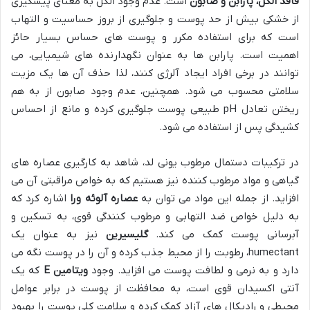
فاقد الکل، پارابن و صابون
است. عدم وجود الکل به معنای پیشگیری
از خشکی بیش از حد پوست و جلوگیری از بروز حساسیت و التهاب
است که برای استفاده مکرر و پوست های حساس بسیار حائز
اهمیت است. پارابن ها به عنوان نگهدارنده های شیمیایی، می
توانند در برخی افراد ایجاد آلرژی کنند، لذا حذف آن ها یک مزیت
سلامتی محسوب می شود. همچنین، عدم وجود صابون از به هم
ریختن تعادل pH طبیعی پوست جلوگیری کرده و مانع از احساس
کشیدگی پس از استفاده می شود.
در ترکیبات دستمال مرطوب یونی لد، شاهد به کارگیری عصاره های
گیاهی و مواد مرطوب کننده نیز هستیم که به خواص مراقبتی آن می
افزاید. از جمله این مواد می توان به
عصاره آلوئه ورا
اشاره کرد که
به دلیل خواص ضد التهابی و مرطوب کنندگی قوی، به تسکین و
آبرسانی پوست کمک می کند.
گلیسیرین
نیز به عنوان یک
humectant، رطوبت را از محیط جذب کرده و آن را در پوست نگه می
دارد و به نرمی و لطافت پوست می افزاید. وجود
ویتامین E
که یک
آنتی اکسیدان قوی است، به محافظت از پوست در برابر عوامل
محیطی و رادیکال های آزاد کمک کرده و سلامت کلی پوست را بهبود