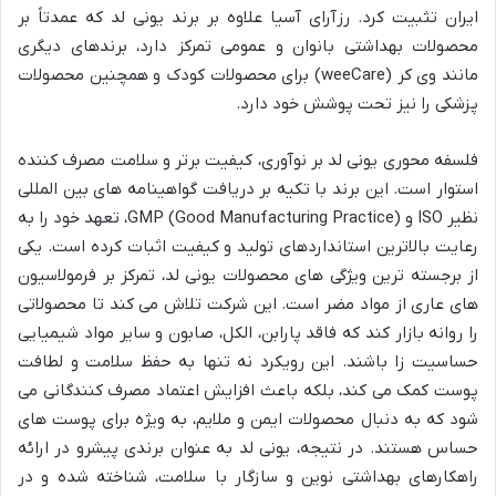
ایران تثبیت کرد. رزآرای آسیا علاوه بر برند یونی لد که عمدتاً بر
محصولات بهداشتی بانوان و عمومی تمرکز دارد، برندهای دیگری
مانند وی کر (weeCare) برای محصولات کودک و همچنین محصولات
پزشکی را نیز تحت پوشش خود دارد.
فلسفه محوری یونی لد بر نوآوری، کیفیت برتر و سلامت مصرف کننده
استوار است. این برند با تکیه بر دریافت گواهینامه های بین المللی
نظیر ISO و GMP (Good Manufacturing Practice)، تعهد خود را به
رعایت بالاترین استانداردهای تولید و کیفیت اثبات کرده است. یکی
از برجسته ترین ویژگی های محصولات یونی لد، تمرکز بر فرمولاسیون
های عاری از مواد مضر است. این شرکت تلاش می کند تا محصولاتی
را روانه بازار کند که فاقد پارابن، الکل، صابون و سایر مواد شیمیایی
حساسیت زا باشند. این رویکرد نه تنها به حفظ سلامت و لطافت
پوست کمک می کند، بلکه باعث افزایش اعتماد مصرف کنندگانی می
شود که به دنبال محصولات ایمن و ملایم، به ویژه برای پوست های
حساس هستند. در نتیجه، یونی لد به عنوان برندی پیشرو در ارائه
راهکارهای بهداشتی نوین و سازگار با سلامت، شناخته شده و در