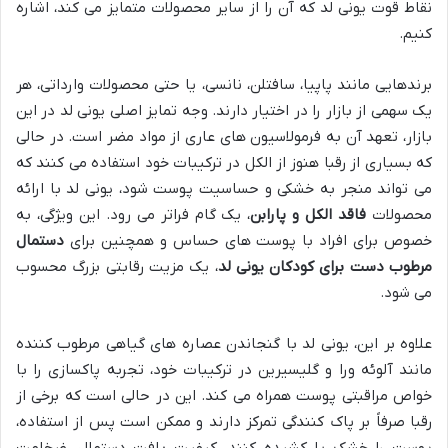
نقاط قوت یونی لد که آن را از سایر محصولات متمایز می کند، اشاره
کنیم.
برندهایی مانند پاپیا، سافتلن، نانسی، یا حتی محصولات وارداتی، هر
یک سهمی از بازار را در اختیار دارند. وجه تمایز اصلی یونی لد در این
بازار، تعهد آن به فرمولاسیون های عاری از مواد مضر است. در حالی
که بسیاری از رقبا هنوز از الکل در ترکیبات خود استفاده می کنند که
می تواند منجر به خشکی و حساسیت پوست شود، یونی لد با ارائه
محصولات
فاقد الکل و پارابن
، یک گام فراتر می رود. این ویژگی، به
خصوص برای افراد با پوست های حساس و همچنین برای
دستمال
مرطوب دست برای کودکان یونی لد
، یک مزیت رقابتی بزرگ محسوب
می شود.
علاوه بر این، یونی لد با گنجاندن عصاره های گیاهی مرطوب کننده
مانند آلوئه ورا و گلیسیرین در ترکیبات خود، تجربه پاکسازی را با
خواص مراقبتی پوست همراه می کند. این در حالی است که برخی از
رقبا صرفاً بر پاک کنندگی تمرکز دارند و ممکن است پس از استفاده،
پوست را خشک یا کشیده کنند. کیفیت بافت دستمال، ضخامت