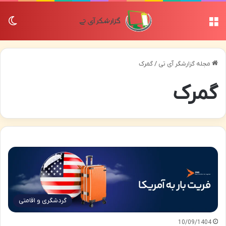
منو
تغی
مجله گزارشگر آی تی
/
گمرک
گمرک
گردشگری و اقامتی
10/09/1404