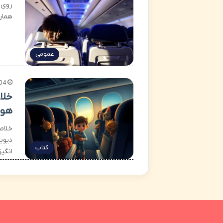
روی 
همان
عمومی
04
هوا
کتاب
انگی