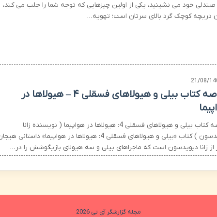
صندلی خود می نشینید، یکی از اولین چیزهایی که توجه شما را جلب می کند،
 دریچه کوچک گرد بالای سرتان است؛ تهویه…
21/08/14
خلاصه کتاب بیلی و هیولاهای فسقلی ۴ – هیولاها در
پیما
خلاصه کتاب بیلی و هیولاهای فسقلی 4: هیولاها در هواپیما ( نویسنده زانا
دیویدسون ) کتاب «بیلی و هیولاهای فسقلی 4: هیولاها در هواپیما» داستانی هیجا
ز از زانا دیویدسون است که ماجراهای بیلی و سه هیولای بازیگوشش را در…
مجله گزارشگر آی تی 2026