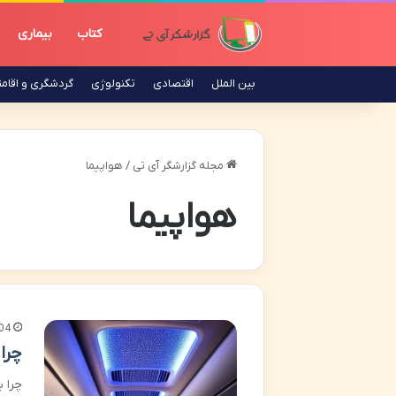
کتاب
بیماری
بین الملل
اقتصادی
تکنولوژی
گردشگری و اقام
مجله گزارشگر آی تی
/
هواپیما
هواپیما
04
چرا 
چرا ب